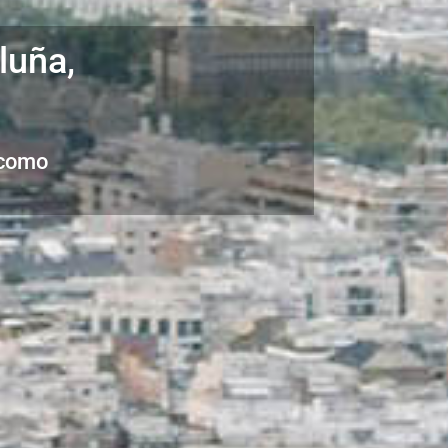
luña,
 como